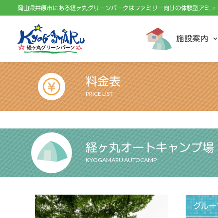
岡山県井原市にある経ヶ丸グリーンパークはファミリー向けの体験型アミュ
施設案内
料金表
PRICE LIST
経ヶ丸オートキャンプ場
KYOGAMARU AUTOCAMP
グルー