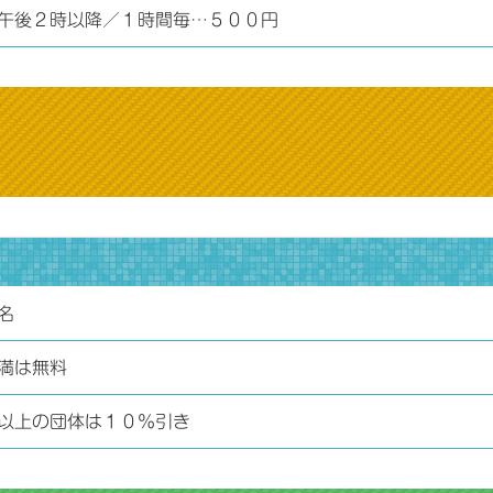
午後２時以降／１時間毎…５００円
名
満は無料
以上の団体は１０％引き