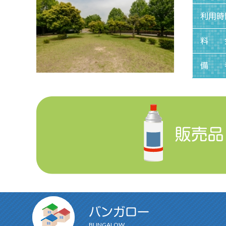
利用時
料 
備 
バンガロー
BUNGALOW