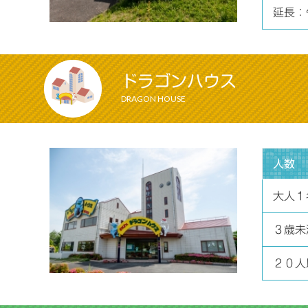
延長：
ドラゴンハウス
DRAGON HOUSE
人数
大人１
３歳未
２０人