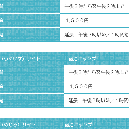
間
午後３時から翌午後２時まで
金
４,５００円
考
延長：午後２時以降／１時間毎
（うぐいす）サイト
宿泊キャンプ
間
午後３時から翌午後２時まで
金
４,５００円
考
延長：午後２時以降／１時間
（めじろ）サイト
宿泊キャンプ