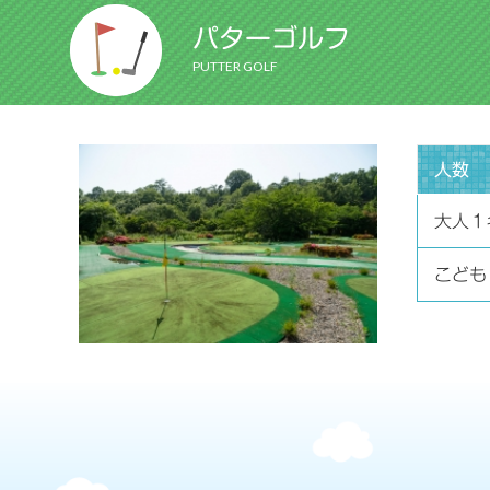
パターゴルフ
PUTTER GOLF
人数
大人１
こども