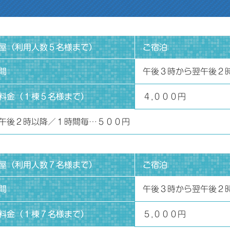
屋（利用人数５名様まで）
ご宿泊
間
午後３時から翌午後２
料金（１棟５名様まで）
４,０００円
午後２時以降／１時間毎…５００円
屋（利用人数７名様まで）
ご宿泊
間
午後３時から翌午後２
料金（１棟７名様まで）
５,０００円