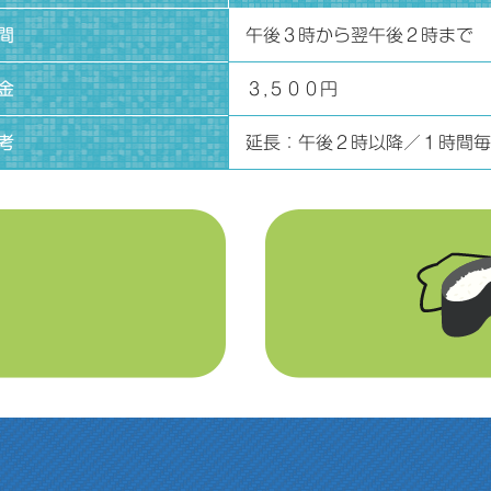
間
午後３時から翌午後２時まで
金
３,５００円
考
延長：午後２時以降／１時間毎