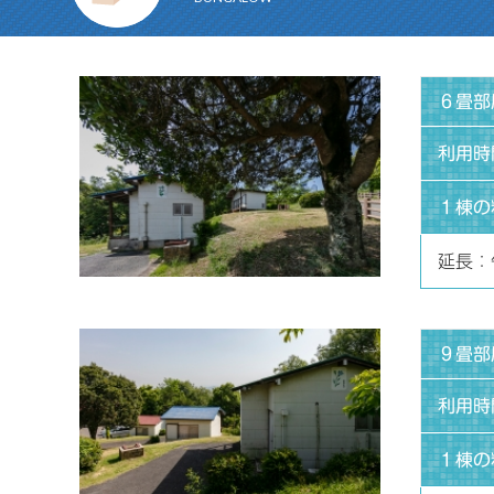
６畳部
利用時
１棟の
延長：
９畳部
利用時
１棟の