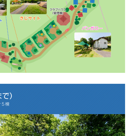
まで）
計５棟