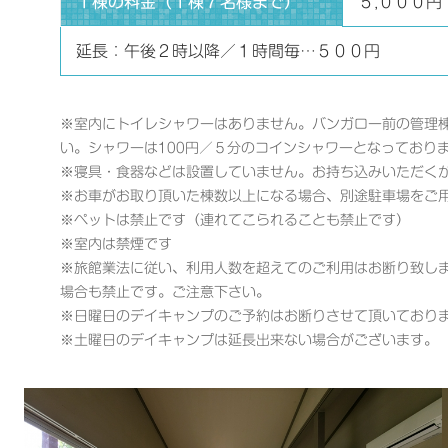
１棟の料金（１棟７名様まで）
５,０００円
延長：午後２時以降／１時間毎…５００円
※室内にトイレシャワーはありません。バンガロー前の管理
い。シャワーは100円／５分のコインシャワーとなっており
※寝具・食器などは設置していません。お持ち込みいただく
※お車がお取り頂いた棟数以上になる場合、別途駐車場をご
※ペットは禁止です（連れてこられることも禁止です）
※室内は禁煙です
※旅館業法に従い、利用人数を超えてのご利用はお断り致し
場合も禁止です。ご注意下さい。
※日曜日のデイキャンプのご予約はお断りさせて頂いており
※土曜日のデイキャンプは延長出来ない場合がございます。