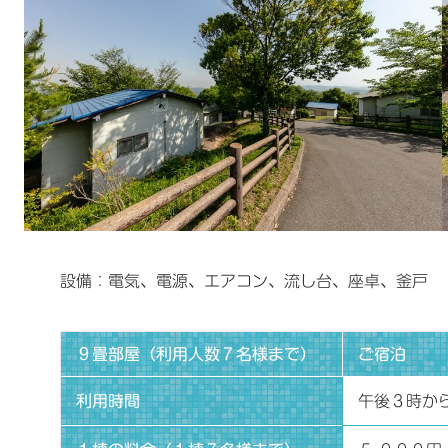
設備：電気、電源、エアコン、流し台、座卓、釜戸
９畳部屋（利用人数７名様まで）
ご宿泊
利用時間
午後３時か