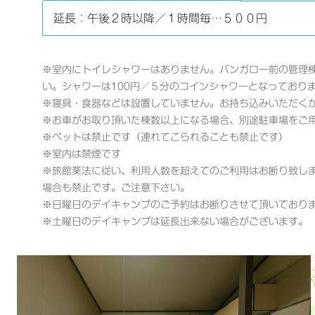
延長：午後２時以降／１時間毎…５００円
※室内にトイレシャワーはありません。バンガロー前の管理
い。シャワーは100円／５分のコインシャワーとなっており
※寝具・食器などは設置していません。お持ち込みいただく
※お車がお取り頂いた棟数以上になる場合、別途駐車場をご
※ペットは禁止です（連れてこられることも禁止です）
※室内は禁煙です
※旅館業法に従い、利用人数を超えてのご利用はお断り致し
場合も禁止です。ご注意下さい。
※日曜日のデイキャンプのご予約はお断りさせて頂いており
※土曜日のデイキャンプは延長出来ない場合がございます。