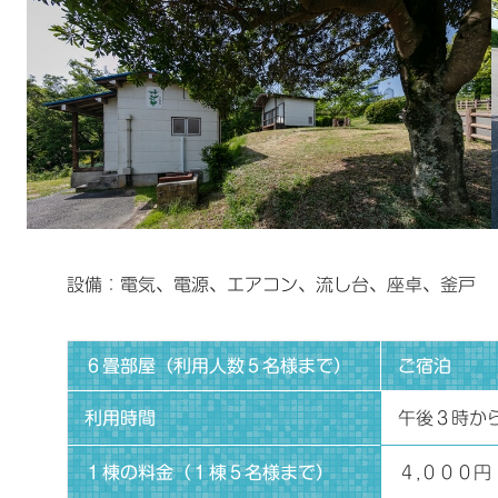
設備：電気、電源、エアコン、流し台、座卓、釜戸
６畳部屋（利用人数５名様まで）
ご宿泊
利用時間
午後３時か
１棟の料金（１棟５名様まで）
４,０００円