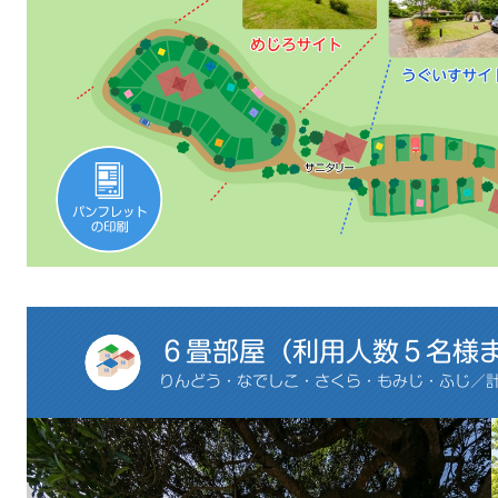
６畳部屋（利用人数５名様
りんどう・なでしこ・さくら・もみじ・ふじ／