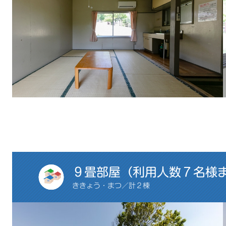
９畳部屋（利用人数７名様
ききょう・まつ／計２棟